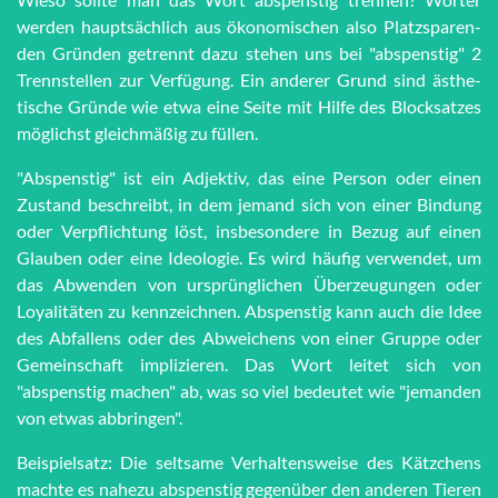
werden haupt­sächlich aus öko­no­mi­schen also Platz­spar­en­
den Grün­den getrennt dazu stehen uns bei "ab­spens­tig" 2
Trenn­stel­len zur Ver­fü­gung. Ein anderer Grund sind äs­the­
tische Grün­de wie et­wa eine Seite mit Hilfe des Block­satzes
möglichst gleich­mä­ßig zu füllen.
"Abspenstig" ist ein Adjektiv, das eine Person oder einen
Zustand beschreibt, in dem jemand sich von einer Bindung
oder Verpflichtung löst, insbesondere in Bezug auf einen
Glauben oder eine Ideologie. Es wird häufig verwendet, um
das Abwenden von ursprünglichen Überzeugungen oder
Loyalitäten zu kennzeichnen. Abspenstig kann auch die Idee
des Abfallens oder des Abweichens von einer Gruppe oder
Gemeinschaft implizieren. Das Wort leitet sich von
"abspenstig machen" ab, was so viel bedeutet wie "jemanden
von etwas abbringen".
Beispielsatz: Die seltsame Verhaltensweise des Kätzchens
machte es nahezu abspenstig gegenüber den anderen Tieren