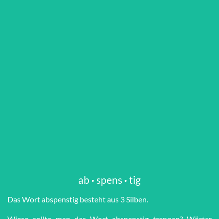
ab
·
spens
·
tig
Das Wort ab­spens­tig besteht aus 3 Silben.
Wieso sollte man das Wort ab­spens­tig trennen? Wörter