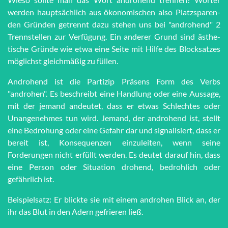
werden haupt­sächlich aus öko­no­mi­schen also Platz­spar­en­
den Grün­den getrennt dazu stehen uns bei "an­dro­hend" 2
Trenn­stel­len zur Ver­fü­gung. Ein anderer Grund sind äs­the­
tische Grün­de wie et­wa eine Seite mit Hilfe des Block­satzes
möglichst gleich­mä­ßig zu füllen.
Androhend ist die Partizip Präsens Form des Verbs
"androhen". Es beschreibt eine Handlung oder eine Aussage,
mit der jemand andeutet, dass er etwas Schlechtes oder
Unangenehmes tun wird. Jemand, der androhend ist, stellt
eine Bedrohung oder eine Gefahr dar und signalisiert, dass er
bereit ist, Konsequenzen einzuleiten, wenn seine
Forderungen nicht erfüllt werden. Es deutet darauf hin, dass
eine Person oder Situation drohend, bedrohlich oder
gefährlich ist.
Beispielsatz: Er blickte sie mit einem androhen Blick an, der
ihr das Blut in den Adern gefrieren ließ.