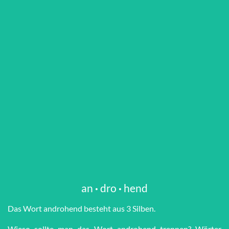
an
·
dro
·
hend
Das Wort an­dro­hend besteht aus 3 Silben.
Wieso sollte man das Wort an­dro­hend trennen? Wörter