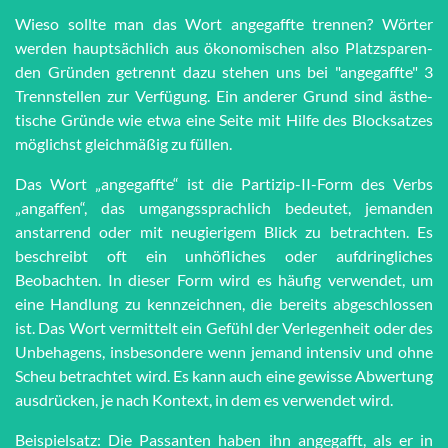
Wieso sollte man das Wort an­ge­gaff­te trennen? Wörter
werden haupt­sächlich aus öko­no­mi­schen also Platz­spar­en­
den Grün­den getrennt dazu stehen uns bei "an­ge­gaff­te" 3
Trenn­stel­len zur Ver­fü­gung. Ein anderer Grund sind äs­the­
tische Grün­de wie et­wa eine Seite mit Hilfe des Block­satzes
möglichst gleich­mä­ßig zu füllen.
Das Wort „angegaffte“ ist die Partizip-II-Form des Verbs
„angaffen“, das umgangssprachlich bedeutet, jemanden
anstarrend oder mit neugierigem Blick zu betrachten. Es
beschreibt oft ein unhöfliches oder aufdringliches
Beobachten. In dieser Form wird es häufig verwendet, um
eine Handlung zu kennzeichnen, die bereits abgeschlossen
ist. Das Wort vermittelt ein Gefühl der Verlegenheit oder des
Unbehagens, insbesondere wenn jemand intensiv und ohne
Scheu betrachtet wird. Es kann auch eine gewisse Abwertung
ausdrücken, je nach Kontext, in dem es verwendet wird.
Beispielsatz: Die Passanten haben ihn angegafft, als er in