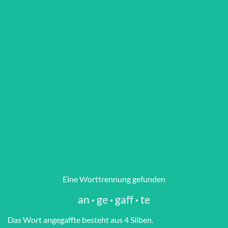
Eine Worttrennung gefunden
an
·
ge
·
gaff
·
te
Das Wort an­ge­gaff­te besteht aus 4 Silben.