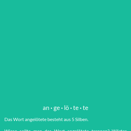
an
·
ge
·
lö
·
te
·
te
Das Wort an­ge­lö­te­te besteht aus 5 Silben.
Wieso sollte man das Wort an­ge­lö­te­te trennen? Wörter