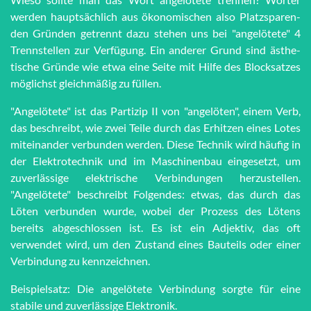
werden haupt­sächlich aus öko­no­mi­schen also Platz­spar­en­
den Grün­den getrennt dazu stehen uns bei "an­ge­lö­te­te" 4
Trenn­stel­len zur Ver­fü­gung. Ein anderer Grund sind äs­the­
tische Grün­de wie et­wa eine Seite mit Hilfe des Block­satzes
möglichst gleich­mä­ßig zu füllen.
"Angelötete" ist das Partizip II von "angelöten", einem Verb,
das beschreibt, wie zwei Teile durch das Erhitzen eines Lotes
miteinander verbunden werden. Diese Technik wird häufig in
der Elektrotechnik und im Maschinenbau eingesetzt, um
zuverlässige elektrische Verbindungen herzustellen.
"Angelötete" beschreibt Folgendes: etwas, das durch das
Löten verbunden wurde, wobei der Prozess des Lötens
bereits abgeschlossen ist. Es ist ein Adjektiv, das oft
verwendet wird, um den Zustand eines Bauteils oder einer
Verbindung zu kennzeichnen.
Beispielsatz: Die angelötete Verbindung sorgte für eine
stabile und zuverlässige Elektronik.