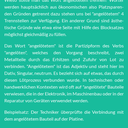
werden haupt­sächlich aus öko­no­mi­schen also Platz­spar­en­
den Grün­den getrennt dazu stehen uns bei "an­ge­lö­te­tem" 4
Trenn­stel­len zur Ver­fü­gung. Ein anderer Grund sind äs­the­
tische Grün­de wie et­wa eine Seite mit Hilfe des Block­satzes
möglichst gleich­mä­ßig zu füllen.
Das Wort "angelötetem" ist die Partizipform des Verbs
"angelöten", welches den Vorgang beschreibt, zwei
Metallteile durch das Erhitzen und Zufuhr von Lot zu
verbinden. "Angelötetem" ist das Adjektiv und steht hier im
Dativ, Singular, neutrum. Es bezieht sich auf etwas, das durch
diesen Lötprozess verbunden wurde. In technischen oder
handwerklichen Kontexten wird oft auf "angelötete" Bauteile
verwiesen, die in der Elektronik, im Maschinenbau oder in der
Reparatur von Geräten verwendet werden.
Beispielsatz: Der Techniker überprüfte die Verbindung mit
dem angelötetem Bauteil auf der Platine.