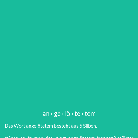
an
·
ge
·
lö
·
te
·
tem
Das Wort an­ge­lö­te­tem besteht aus 5 Silben.
Wieso sollte man das Wort an­ge­lö­te­tem trennen? Wörter