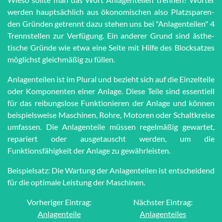
werden haupt­sächlich aus öko­no­mi­schen also Platz­spar­en­
den Grün­den getrennt dazu stehen uns bei "An­la­gen­tei­len" 4
Trenn­stel­len zur Ver­fü­gung. Ein anderer Grund sind äs­the­
tische Grün­de wie et­wa eine Seite mit Hilfe des Block­satzes
möglichst gleich­mä­ßig zu füllen.
Anlagenteilen ist im Plural und bezieht sich auf die Einzelteile
oder Komponenten einer Anlage. Diese Teile sind essentiell
für das reibungslose Funktionieren der Anlage und können
beispielsweise Maschinen, Rohre, Motoren oder Schaltkreise
umfassen. Die Anlagenteile müssen regelmäßig gewartet,
repariert oder ausgetauscht werden, um die
Funktionsfähigkeit der Anlage zu gewährleisten.
Beispielsatz: Die Wartung der Anlagenteilen ist entscheidend
für die optimale Leistung der Maschinen.
Vorheriger Eintrag:
Nächster Eintrag:
Anlagenteile
Anlagenteiles