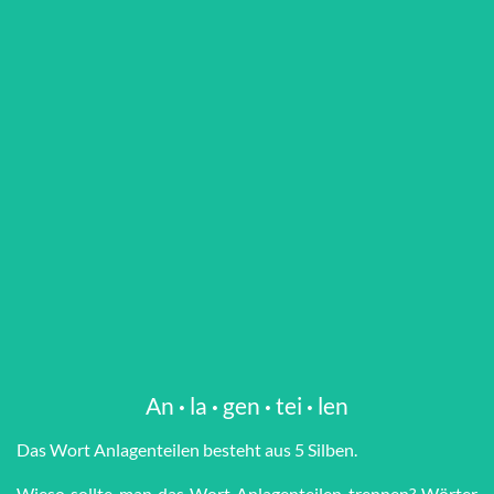
An
·
la
·
gen
·
tei
·
len
Das Wort An­la­gen­tei­len besteht aus 5 Silben.
Wieso sollte man das Wort An­la­gen­tei­len trennen? Wörter