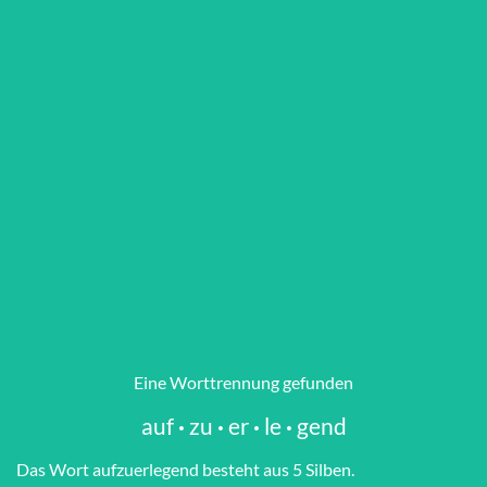
Eine Worttrennung gefunden
auf
·
zu
·
er
·
le
·
gend
Das Wort auf­zu­er­le­gend besteht aus 5 Silben.