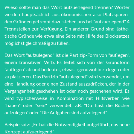
Wieso sollte man das Wort auf­zu­er­le­gend trennen? Wörter
werden haupt­sächlich aus öko­no­mi­schen also Platz­spar­en­
den Grün­den getrennt dazu stehen uns bei "auf­zu­er­le­gend" 4
Trenn­stel­len zur Ver­fü­gung. Ein anderer Grund sind äs­the­
tische Grün­de wie et­wa eine Seite mit Hilfe des Block­satzes
möglichst gleich­mä­ßig zu füllen.
Das Wort "aufzulegend" ist die Partizip-Form von "auflegen",
einem transitiven Verb. Es leitet sich von der Grundform
"auflegen" ab und bedeutet, etwas irgendwohin zu legen oder
zu platzieren. Das Partizip "aufzulegend" wird verwendet, um
eine Handlung oder einen Zustand auszudrücken, der in der
Vergangenheit geschehen ist oder noch geschehen wird. Es
wird typischerweise in Kombination mit Hilfsverben wie
"haben" oder "sein" verwendet, z.B. "Du hast die Bücher
aufzulegen" oder "Die Aufgaben sind aufzulegend".
Beispielsatz: „Er hat die Notwendigkeit aufgeführt, das neue
Konzept aufzuerlegend.“