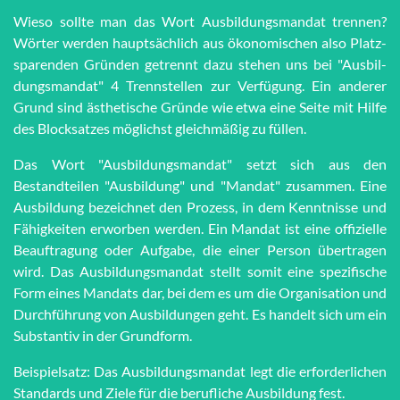
Wieso sollte man das Wort Aus­bil­dungs­man­dat trennen?
Wörter werden haupt­sächlich aus öko­no­mi­schen also Platz­
spar­en­den Grün­den getrennt dazu stehen uns bei "Aus­bil­
dungs­man­dat" 4 Trenn­stel­len zur Ver­fü­gung. Ein anderer
Grund sind äs­the­tische Grün­de wie et­wa eine Seite mit Hilfe
des Block­satzes möglichst gleich­mä­ßig zu füllen.
Das Wort "Ausbildungsmandat" setzt sich aus den
Bestandteilen "Ausbildung" und "Mandat" zusammen. Eine
Ausbildung bezeichnet den Prozess, in dem Kenntnisse und
Fähigkeiten erworben werden. Ein Mandat ist eine offizielle
Beauftragung oder Aufgabe, die einer Person übertragen
wird. Das Ausbildungsmandat stellt somit eine spezifische
Form eines Mandats dar, bei dem es um die Organisation und
Durchführung von Ausbildungen geht. Es handelt sich um ein
Substantiv in der Grundform.
Beispielsatz: Das Ausbildungsmandat legt die erforderlichen
Standards und Ziele für die berufliche Ausbildung fest.