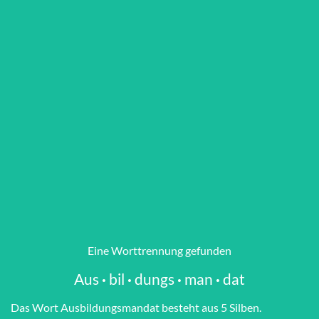
Eine Worttrennung gefunden
Aus
·
bil
·
dungs
·
man
·
dat
Das Wort Aus­bil­dungs­man­dat besteht aus 5 Silben.