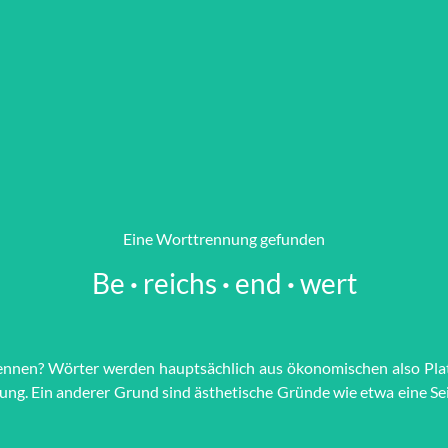
Eine Worttrennung gefunden
Be
·
reichs
·
end
·
wert
ennen? Wörter werden haupt­sächlich aus öko­no­mi­schen also Pla
ü­gung. Ein anderer Grund sind äs­the­tische Grün­de wie et­wa eine S