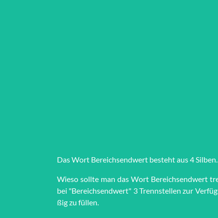
Das Wort Be­reichs­end­wert besteht aus 4 Silben.
Wieso sollte man das Wort Be­reichs­end­wert tr
bei "Be­reichs­end­wert" 3 Trenn­stel­len zur Ver­f
ßig zu füllen.