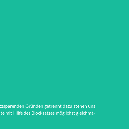
tz­spar­en­den Grün­den getrennt dazu stehen uns
eite mit Hilfe des Block­satzes möglichst gleich­mä­