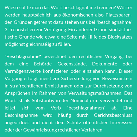
Wieso sollte man das Wort be­schlag­nah­me trennen? Wörter
werden haupt­sächlich aus öko­no­mi­schen also Platz­spar­en­
den Grün­den getrennt dazu stehen uns bei "be­schlag­nah­me"
3 Trenn­stel­len zur Ver­fü­gung. Ein anderer Grund sind äs­the­
tische Grün­de wie et­wa eine Seite mit Hilfe des Block­satzes
möglichst gleich­mä­ßig zu füllen.
"Beschlagnahme" bezeichnet den rechtlichen Vorgang, bei
dem eine Behörde Gegenstände, Dokumente oder
Vermögenswerte konfiszieren oder einziehen kann. Dieser
Vorgang erfolgt meist zur Sicherstellung von Beweismitteln
in strafrechtlichen Ermittlungen oder zur Durchsetzung von
Ansprüchen im Rahmen von Verwaltungsmaßnahmen. Das
Wort ist als Substantiv in der Nominalform verwendet und
leitet sich vom Verb "beschlagnahmen" ab. Eine
Beschlagnahme wird häufig durch Gerichtsbeschluss
angeordnet und dient dem Schutz öffentlicher Interessen
oder der Gewährleistung rechtlicher Verfahren.