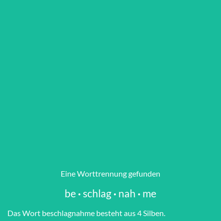
Eine Worttrennung gefunden
be
·
schlag
·
nah
·
me
Das Wort be­schlag­nah­me besteht aus 4 Silben.