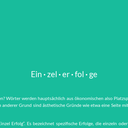
Ein
·
zel
·
er
·
fol
·
ge
nen? Wörter werden haupt­sächlich aus öko­no­mi­schen also Platz­
g. Ein anderer Grund sind äs­the­tische Grün­de wie et­wa eine Seite m
„Einzel Erfolg“. Es bezeichnet spezifische Erfolge, die einzeln o