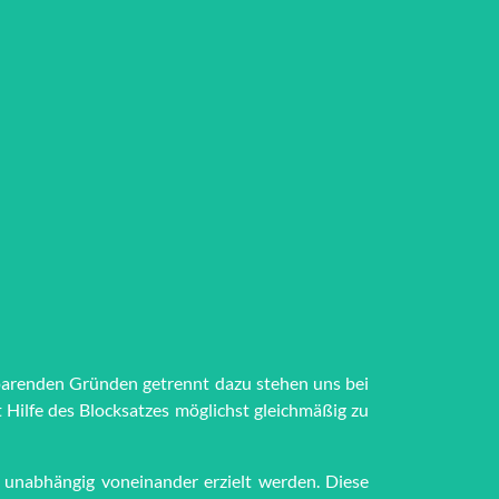
spar­en­den Grün­den getrennt dazu stehen uns bei
it Hilfe des Block­satzes möglichst gleich­mä­ßig zu
der unabhängig voneinander erzielt werden. Diese