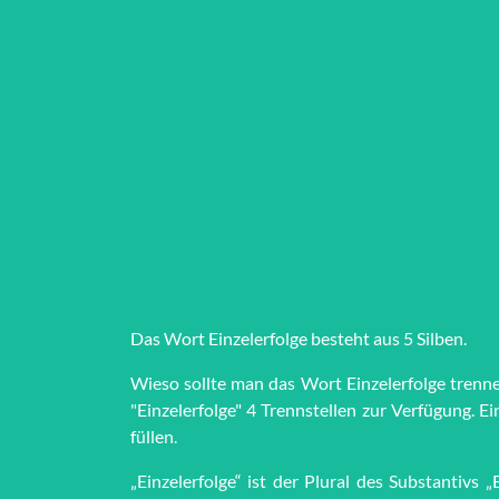
Das Wort Ein­zel­er­fol­ge besteht aus 5 Silben.
Wieso sollte man das Wort Ein­zel­er­fol­ge tren
"Ein­zel­er­fol­ge" 4 Trenn­stel­len zur Ver­fü­gun
füllen.
„Einzelerfolge“ ist der Plural des Substantivs 