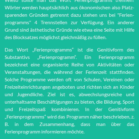
Wörter werden haupt­sächlich aus öko­no­mi­schen also Platz­
spar­en­den Grün­den getrennt dazu stehen uns bei "Fe­ri­en­
pro­gramms" 4 Trenn­stel­len zur Ver­fü­gung. Ein anderer
Grund sind äs­the­tische Grün­de wie et­wa eine Seite mit Hilfe
des Block­satzes möglichst gleich­mä­ßig zu füllen.
Das Wort „Ferienprogramms“ ist die Genitivform des
Substantivs „Ferienprogramm“. Ein Ferienprogramm
bezeichnet eine organisierte Reihe von Aktivitäten oder
Veranstaltungen, die während der Ferienzeit stattfinden.
Solche Programme werden oft von Schulen, Vereinen oder
Freizeiteinrichtungen angeboten und richten sich an Kinder
und Jugendliche. Ziel ist es, abwechslungsreiche und
unterhaltsame Beschäftigungen zu bieten, die Bildung, Sport
und Freizeitspaß kombinieren. In der Genitivform
„Ferienprogramms“ wird das Programm näher beschrieben, z.
B. in dem Zusammenhang, dass man über das
Ferienprogramm informieren möchte.