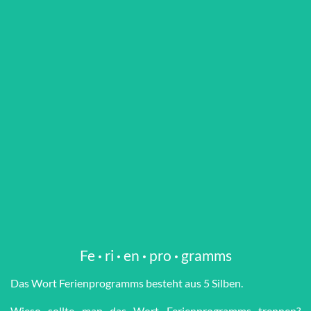
Fe
·
ri
·
en
·
pro
·
gramms
Das Wort Fe­ri­en­pro­gramms besteht aus 5 Silben.
Wieso sollte man das Wort Fe­ri­en­pro­gramms trennen?