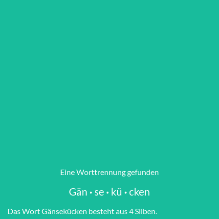
Eine Worttrennung gefunden
Gän
·
se
·
kü
·
cken
Das Wort Gän­se­kü­cken besteht aus 4 Silben.