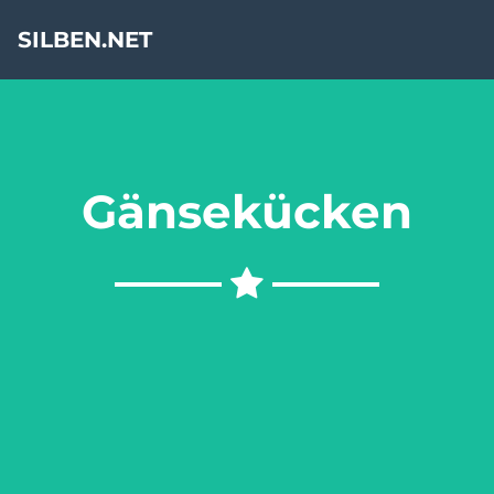
SILBEN.NET
Gänsekücken