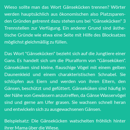
Wieso sollte man das Wort Gän­se­kü­cken trennen? Wörter
werden haupt­sächlich aus öko­no­mi­schen also Platz­spar­en­
den Grün­den getrennt dazu stehen uns bei "Gän­se­kü­cken" 3
Trenn­stel­len zur Ver­fü­gung. Ein anderer Grund sind äs­the­
tische Grün­de wie et­wa eine Seite mit Hilfe des Block­satzes
möglichst gleich­mä­ßig zu füllen.
Das Wort "Gänsekücken" bezieht sich auf die Jungtiere einer
Gans. Es handelt sich um die Pluralform von "Gänseküken".
Gänseküken sind kleine, flauschige Vögel mit einem gelben
Daunenkleid und einem charakteristischen Schnabel. Sie
schlüpfen aus Eiern und werden von ihren Eltern, den
Gänsen, beschützt und gefüttert. Gänseküken sind häufig in
der Nähe von Gewässern anzutreffen, da Gänse Wasservögel
sind und gerne am Ufer grasen. Sie wachsen schnell heran
und entwickeln sich zu ausgewachsenen Gänsen.
Beispielsatz: Die Gänsekücken watschelten fröhlich hinter
ihrer Mama über die Wiese.