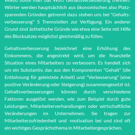
Wörter werden haupt­sächlich aus öko­no­mi­schen also Platz­
spar­en­den Grün­den getrennt dazu stehen uns bei "Ge­halts­
ver­bes­se­rung" 5 Trenn­stel­len zur Ver­fü­gung. Ein anderer
Grund sind äs­the­tische Grün­de wie et­wa eine Seite mit Hilfe
des Block­satzes möglichst gleich­mä­ßig zu füllen.
Gehaltsverbesserung bezeichnet eine Erhöhung des
Einkommens, die angestrebt wird, um die finanzielle
Situation eines Mitarbeiters zu verbessern. Es handelt sich
um ein Substantiv, das aus den Komponenten "Gehalt" (die
Entlohnung für geleistete Arbeit) und "Verbesserung" (eine
positive Veränderung oder Steigerung) zusammengesetzt ist.
Gehaltsverbesserungen können durch verschiedene
Faktoren ausgelöst werden, wie zum Beispiel durch gute
Leistungen, Mitarbeiterverhandlungen oder wirtschaftliche
Veränderungen im Unternehmen. Sie tragen zur
Mitarbeiterzufriedenheit und -motivation bei und sind oft
ein wichtiges Gesprächsthema in Mitarbeitergesprächen.