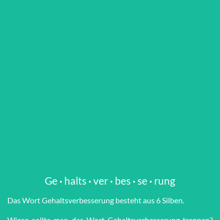
Ge
·
halts
·
ver
·
bes
·
se
·
rung
Das Wort Ge­halts­ver­bes­se­rung besteht aus 6 Silben.
Wieso sollte man das Wort Ge­halts­ver­bes­se­rung trennen?