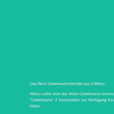
Das Wort Ge­leit­wor­te besteht aus 4 Silben.
Wieso sollte man das Wort Ge­leit­wor­te trenne
"Ge­leit­wor­te" 3 Trenn­stel­len zur Ver­fü­gung.
füllen.