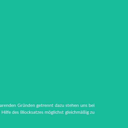
par­en­den Grün­den getrennt dazu stehen uns bei
t Hilfe des Block­satzes möglichst gleich­mä­ßig zu