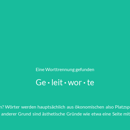
Eine Worttrennung gefunden
Ge
·
leit
·
wor
·
te
n? Wörter werden haupt­sächlich aus öko­no­mi­schen also Platz­s
 Ein anderer Grund sind äs­the­tische Grün­de wie et­wa eine Seite mi