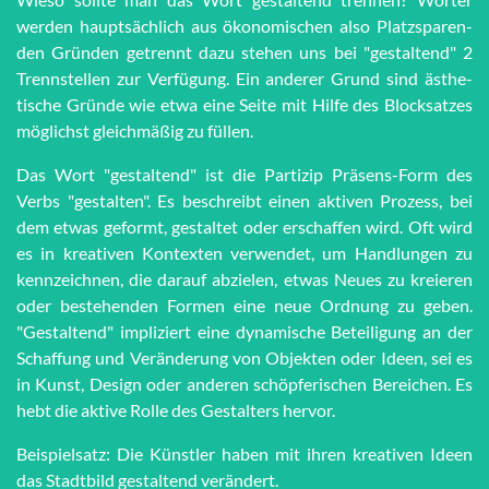
werden haupt­sächlich aus öko­no­mi­schen also Platz­spar­en­
den Grün­den getrennt dazu stehen uns bei "ge­stal­tend" 2
Trenn­stel­len zur Ver­fü­gung. Ein anderer Grund sind äs­the­
tische Grün­de wie et­wa eine Seite mit Hilfe des Block­satzes
möglichst gleich­mä­ßig zu füllen.
Das Wort "gestaltend" ist die Partizip Präsens-Form des
Verbs "gestalten". Es beschreibt einen aktiven Prozess, bei
dem etwas geformt, gestaltet oder erschaffen wird. Oft wird
es in kreativen Kontexten verwendet, um Handlungen zu
kennzeichnen, die darauf abzielen, etwas Neues zu kreieren
oder bestehenden Formen eine neue Ordnung zu geben.
"Gestaltend" impliziert eine dynamische Beteiligung an der
Schaffung und Veränderung von Objekten oder Ideen, sei es
in Kunst, Design oder anderen schöpferischen Bereichen. Es
hebt die aktive Rolle des Gestalters hervor.
Beispielsatz: Die Künstler haben mit ihren kreativen Ideen
das Stadtbild gestaltend verändert.