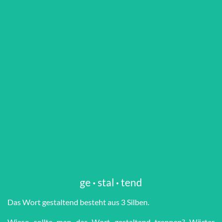
ge
·
stal
·
tend
Das Wort ge­stal­tend besteht aus 3 Silben.
Wieso sollte man das Wort ge­stal­tend trennen? Wörter