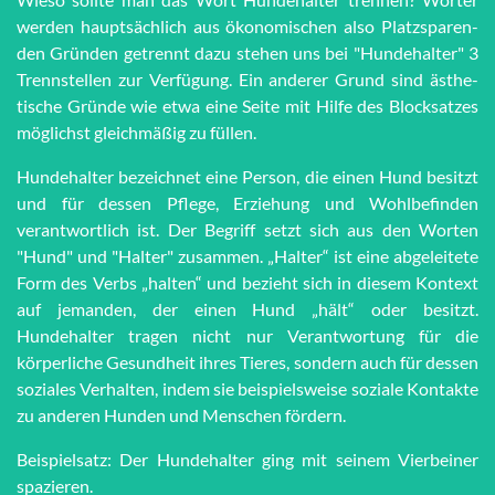
werden haupt­sächlich aus öko­no­mi­schen also Platz­spar­en­
den Grün­den getrennt dazu stehen uns bei "Hun­de­hal­ter" 3
Trenn­stel­len zur Ver­fü­gung. Ein anderer Grund sind äs­the­
tische Grün­de wie et­wa eine Seite mit Hilfe des Block­satzes
möglichst gleich­mä­ßig zu füllen.
Hundehalter bezeichnet eine Person, die einen Hund besitzt
und für dessen Pflege, Erziehung und Wohlbefinden
verantwortlich ist. Der Begriff setzt sich aus den Worten
"Hund" und "Halter" zusammen. „Halter“ ist eine abgeleitete
Form des Verbs „halten“ und bezieht sich in diesem Kontext
auf jemanden, der einen Hund „hält“ oder besitzt.
Hundehalter tragen nicht nur Verantwortung für die
körperliche Gesundheit ihres Tieres, sondern auch für dessen
soziales Verhalten, indem sie beispielsweise soziale Kontakte
zu anderen Hunden und Menschen fördern.
Beispielsatz: Der Hundehalter ging mit seinem Vierbeiner
spazieren.