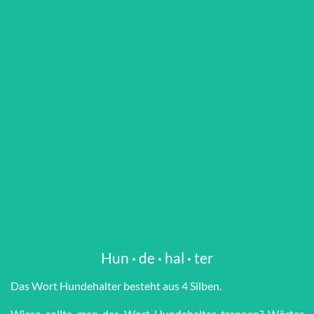
Hun
·
de
·
hal
·
ter
Das Wort Hun­de­hal­ter besteht aus 4 Silben.
Wieso sollte man das Wort Hun­de­hal­ter trennen? Wörter