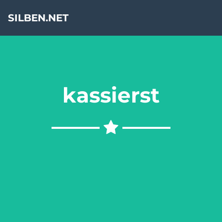
SILBEN.NET
kassierst