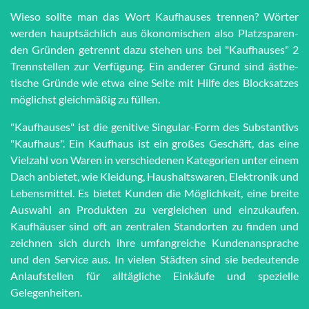
Wieso sollte man das Wort Kauf­hau­ses trennen? Wörter
werden haupt­sächlich aus öko­no­mi­schen also Platz­spar­en­
den Grün­den getrennt dazu stehen uns bei "Kauf­hau­ses" 2
Trenn­stel­len zur Ver­fü­gung. Ein anderer Grund sind äs­the­
tische Grün­de wie et­wa eine Seite mit Hilfe des Block­satzes
möglichst gleich­mä­ßig zu füllen.
"Kaufhauses" ist die genitive Singular-Form des Substantivs
"Kaufhaus". Ein Kaufhaus ist ein großes Geschäft, das eine
Vielzahl von Waren in verschiedenen Kategorien unter einem
Dach anbietet, wie Kleidung, Haushaltswaren, Elektronik und
Lebensmittel. Es bietet Kunden die Möglichkeit, eine breite
Auswahl an Produkten zu vergleichen und einzukaufen.
Kaufhäuser sind oft an zentralen Standorten zu finden und
zeichnen sich durch ihre umfangreiche Kundenansprache
und den Service aus. In vielen Städten sind sie bedeutende
Anlaufstellen für alltägliche Einkäufe und spezielle
Gelegenheiten.