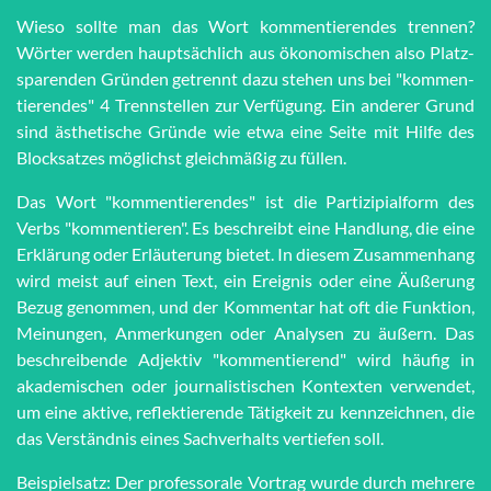
Wieso sollte man das Wort kom­men­tie­ren­des trennen?
Wörter werden haupt­sächlich aus öko­no­mi­schen also Platz­
spar­en­den Grün­den getrennt dazu stehen uns bei "kom­men­
tie­ren­des" 4 Trenn­stel­len zur Ver­fü­gung. Ein anderer Grund
sind äs­the­tische Grün­de wie et­wa eine Seite mit Hilfe des
Block­satzes möglichst gleich­mä­ßig zu füllen.
Das Wort "kommentierendes" ist die Partizipialform des
Verbs "kommentieren". Es beschreibt eine Handlung, die eine
Erklärung oder Erläuterung bietet. In diesem Zusammenhang
wird meist auf einen Text, ein Ereignis oder eine Äußerung
Bezug genommen, und der Kommentar hat oft die Funktion,
Meinungen, Anmerkungen oder Analysen zu äußern. Das
beschreibende Adjektiv "kommentierend" wird häufig in
akademischen oder journalistischen Kontexten verwendet,
um eine aktive, reflektierende Tätigkeit zu kennzeichnen, die
das Verständnis eines Sachverhalts vertiefen soll.
Beispielsatz: Der professorale Vortrag wurde durch mehrere