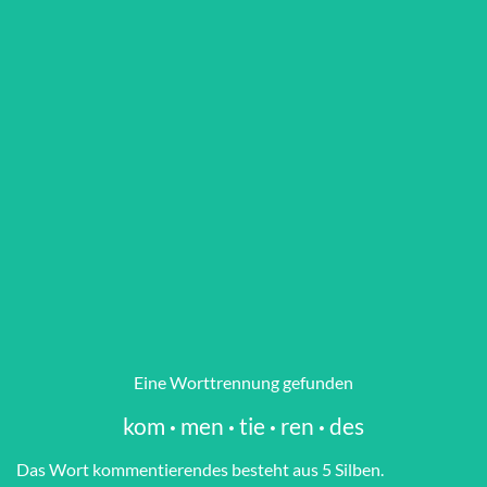
Eine Worttrennung gefunden
kom
·
men
·
tie
·
ren
·
des
Das Wort kom­men­tie­ren­des besteht aus 5 Silben.