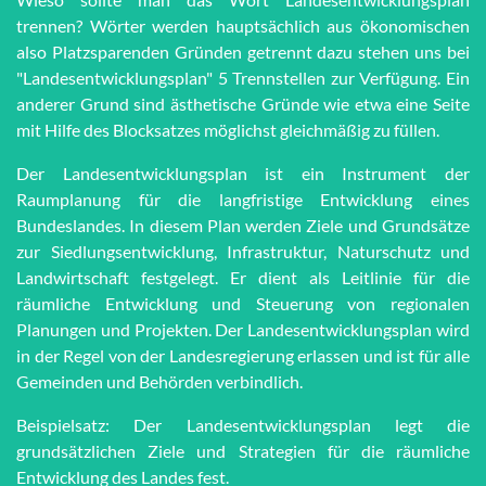
trennen? Wörter werden haupt­sächlich aus öko­no­mi­schen
also Platz­spar­en­den Grün­den getrennt dazu stehen uns bei
"Lan­des­ent­wick­lungs­plan" 5 Trenn­stel­len zur Ver­fü­gung. Ein
anderer Grund sind äs­the­tische Grün­de wie et­wa eine Seite
mit Hilfe des Block­satzes möglichst gleich­mä­ßig zu füllen.
Der Landesentwicklungsplan ist ein Instrument der
Raumplanung für die langfristige Entwicklung eines
Bundeslandes. In diesem Plan werden Ziele und Grundsätze
zur Siedlungsentwicklung, Infrastruktur, Naturschutz und
Landwirtschaft festgelegt. Er dient als Leitlinie für die
räumliche Entwicklung und Steuerung von regionalen
Planungen und Projekten. Der Landesentwicklungsplan wird
in der Regel von der Landesregierung erlassen und ist für alle
Gemeinden und Behörden verbindlich.
Beispielsatz: Der Landesentwicklungsplan legt die
grundsätzlichen Ziele und Strategien für die räumliche
Entwicklung des Landes fest.