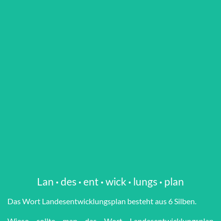
Lan
·
des
·
ent
·
wick
·
lungs
·
plan
Das Wort Lan­des­ent­wick­lungs­plan besteht aus 6 Silben.
Wieso sollte man das Wort Lan­des­ent­wick­lungs­plan