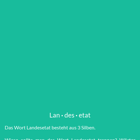
Lan
·
des
·
etat
Das Wort Lan­des­etat besteht aus 3 Silben.
Wieso sollte man das Wort Lan­des­etat trennen? Wörter