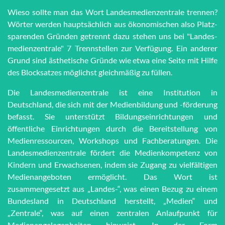
Wieso sollte man das Wort Lan­des­me­di­en­zen­tra­le trennen?
Wörter werden haupt­sächlich aus öko­no­mi­schen also Platz­
spar­en­den Grün­den getrennt dazu stehen uns bei "Lan­des­
me­di­en­zen­tra­le" 7 Trenn­stel­len zur Ver­fü­gung. Ein anderer
Grund sind äs­the­tische Grün­de wie et­wa eine Seite mit Hilfe
des Block­satzes möglichst gleich­mä­ßig zu füllen.
Die Landesmedienzentrale ist eine Institution in
Deutschland, die sich mit der Medienbildung und -förderung
befasst. Sie unterstützt Bildungseinrichtungen und
öffentliche Einrichtungen durch die Bereitstellung von
Medienressourcen, Workshops und Fachberatungen. Die
Landesmedienzentrale fördert die Medienkompetenz von
Kindern und Erwachsenen, indem sie Zugang zu vielfältigen
Medienangeboten ermöglicht. Das Wort ist
zusammengesetzt aus „Landes-“, was einen Bezug zu einem
Bundesland in Deutschland herstellt, „Medien“ und
„Zentrale“, was auf einen zentralen Anlaufpunkt für
Medienangelegenheiten hinweist. In der Form