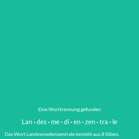
Eine Worttrennung gefunden
Lan
·
des
·
me
·
di
·
en
·
zen
·
tra
·
le
Das Wort Lan­des­me­di­en­zen­tra­le besteht aus 8 Silben.