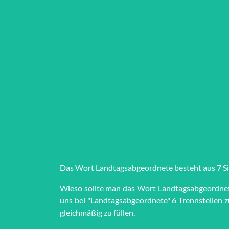
Das Wort Land­tags­ab­ge­ord­ne­te besteht aus 7 S
Wieso sollte man das Wort Land­tags­ab­ge­ord­ne
uns bei "Land­tags­ab­ge­ord­ne­te" 6 Trenn­stel­le
gleich­mä­ßig zu füllen.