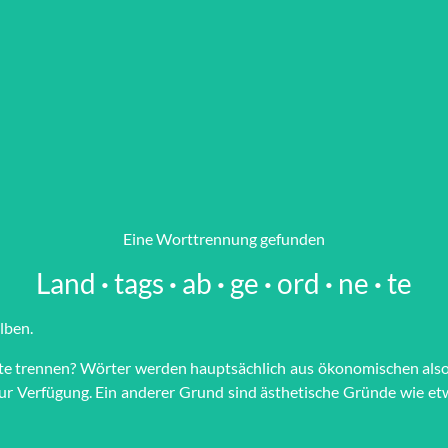
Eine Worttrennung gefunden
Land
·
tags
·
ab
·
ge
·
ord
·
ne
·
te
ilben.
­te trennen? Wörter werden haupt­sächlich aus öko­no­mi­schen als
n zur Ver­fü­gung. Ein anderer Grund sind äs­the­tische Grün­de wie e