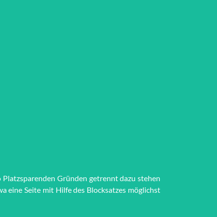
o Platz­spar­en­den Grün­den getrennt dazu stehen
t­wa eine Seite mit Hilfe des Block­satzes möglichst