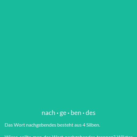
nach
·
ge
·
ben
·
des
Das Wort nach­ge­ben­des besteht aus 4 Silben.
Wieso sollte man das Wort nach­ge­ben­des trennen? Wörter