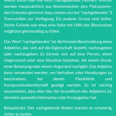
werden haupt­sächlich aus öko­no­mi­schen also Platz­spar­en­
den Grün­den getrennt dazu stehen uns bei "nach­ge­ben­des" 3
Trenn­stel­len zur Ver­fü­gung. Ein anderer Grund sind äs­the­
tische Grün­de wie et­wa eine Seite mit Hilfe des Block­satzes
möglichst gleich­mä­ßig zu füllen.
Das Wort "nachgebendes" ist die formale Beschreibung eines
Adjektivs, das sich auf die Eigenschaft bezieht, nachzugeben
oder nachzugeben. Es könnte sich auf eine Person, einen
Gegenstand oder eine Situation beziehen, die einem Druck,
einer Belastung oder einem Argument nachgibt. Das Adjektiv
kann verwendet werden, um Verhalten oder Handlungen zu
beschreiben, bei denen Flexibilität und
Kompromissbereitschaft gezeigt werden. Es ist wichtig
anzumerken, dass dies hier die Grundform des Adjektivs ist,
die keine spezielle Deklination oder Konjugation hat.
Beispielsatz: Der nachgebende Boden machte es schwierig,
sicher zu laufen.