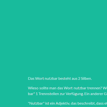
Das Wort nutz­bar besteht aus 2 Silben.
Wieso sollte man das Wort nutz­bar trennen? Wör
bar" 1 Trenn­stel­len zur Ver­fü­gung. Ein anderer 
"Nutzbar" ist ein Adjektiv, das beschreibt, das