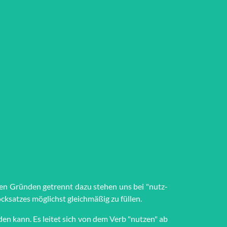
den Grün­den getrennt dazu stehen uns bei "nutz­
ck­satzes möglichst gleich­mä­ßig zu füllen.
en kann. Es leitet sich von dem Verb "nutzen" ab