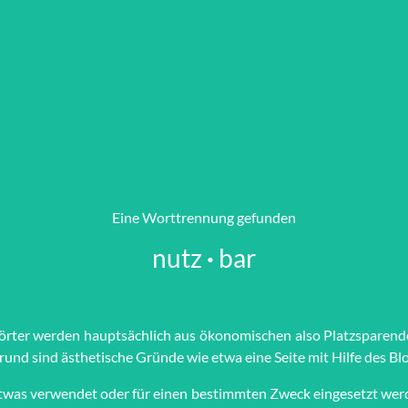
Eine Worttrennung gefunden
nutz
·
bar
ter werden haupt­sächlich aus öko­no­mi­schen also Platz­spar­en­
Grund sind äs­the­tische Grün­de wie et­wa eine Seite mit Hilfe des Blo
s etwas verwendet oder für einen bestimmten Zweck eingesetzt werd