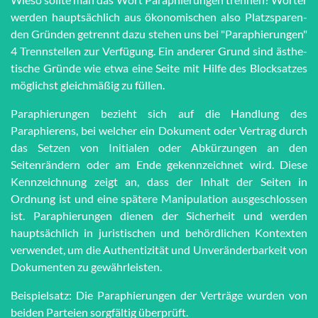
werden haupt­sächlich aus öko­no­mi­schen also Platz­spar­en­
den Grün­den getrennt dazu stehen uns bei "Pa­ra­phie­run­gen"
4 Trenn­stel­len zur Ver­fü­gung. Ein anderer Grund sind äs­the­
tische Grün­de wie et­wa eine Seite mit Hilfe des Block­satzes
möglichst gleich­mä­ßig zu füllen.
Paraphierungen bezieht sich auf die Handlung des
Paraphierens, bei welcher ein Dokument oder Vertrag durch
das Setzen von Initialen oder Abkürzungen an den
Seitenrändern oder am Ende gekennzeichnet wird. Diese
Kennzeichnung zeigt an, dass der Inhalt der Seiten in
Ordnung ist und eine spätere Manipulation ausgeschlossen
ist. Paraphierungen dienen der Sicherheit und werden
hauptsächlich in juristischen und behördlichen Kontexten
verwendet, um die Authentizität und Unveränderbarkeit von
Dokumenten zu gewährleisten.
Beispielsatz: Die Paraphierungen der Verträge wurden von
beiden Parteien sorgfältig überprüft.