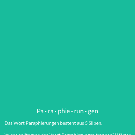
Pa
·
ra
·
phie
·
run
·
gen
Das Wort Pa­ra­phie­run­gen besteht aus 5 Silben.
Wieso sollte man das Wort Pa­ra­phie­run­gen trennen? Wörter