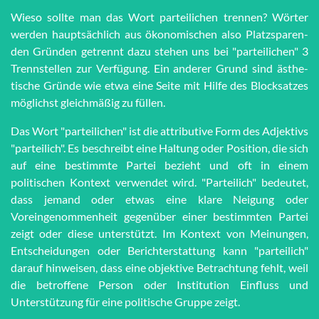
Wieso sollte man das Wort par­tei­li­chen trennen? Wörter
werden haupt­sächlich aus öko­no­mi­schen also Platz­spar­en­
den Grün­den getrennt dazu stehen uns bei "par­tei­li­chen" 3
Trenn­stel­len zur Ver­fü­gung. Ein anderer Grund sind äs­the­
tische Grün­de wie et­wa eine Seite mit Hilfe des Block­satzes
möglichst gleich­mä­ßig zu füllen.
Das Wort "parteilichen" ist die attributive Form des Adjektivs
"parteilich". Es beschreibt eine Haltung oder Position, die sich
auf eine bestimmte Partei bezieht und oft in einem
politischen Kontext verwendet wird. "Parteilich" bedeutet,
dass jemand oder etwas eine klare Neigung oder
Voreingenommenheit gegenüber einer bestimmten Partei
zeigt oder diese unterstützt. Im Kontext von Meinungen,
Entscheidungen oder Berichterstattung kann "parteilich"
darauf hinweisen, dass eine objektive Betrachtung fehlt, weil
die betroffene Person oder Institution Einfluss und
Unterstützung für eine politische Gruppe zeigt.