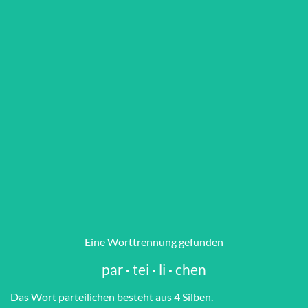
Eine Worttrennung gefunden
par
·
tei
·
li
·
chen
Das Wort par­tei­li­chen besteht aus 4 Silben.