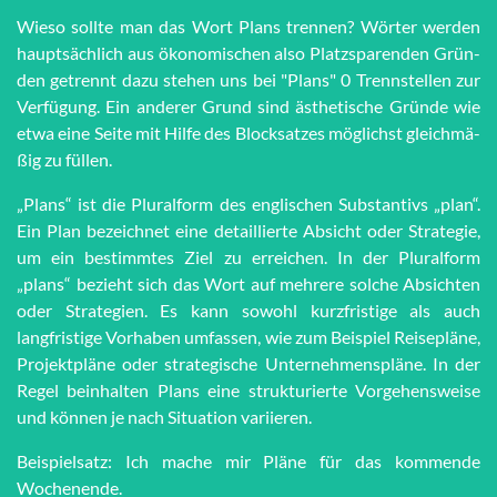
Wieso sollte man das Wort Plans trennen? Wörter werden
haupt­sächlich aus öko­no­mi­schen also Platz­spar­en­den Grün­
den getrennt dazu stehen uns bei "Plans" 0 Trenn­stel­len zur
Ver­fü­gung. Ein anderer Grund sind äs­the­tische Grün­de wie
et­wa eine Seite mit Hilfe des Block­satzes möglichst gleich­mä­
ßig zu füllen.
„Plans“ ist die Pluralform des englischen Substantivs „plan“.
Ein Plan bezeichnet eine detaillierte Absicht oder Strategie,
um ein bestimmtes Ziel zu erreichen. In der Pluralform
„plans“ bezieht sich das Wort auf mehrere solche Absichten
oder Strategien. Es kann sowohl kurzfristige als auch
langfristige Vorhaben umfassen, wie zum Beispiel Reisepläne,
Projektpläne oder strategische Unternehmenspläne. In der
Regel beinhalten Plans eine strukturierte Vorgehensweise
und können je nach Situation variieren.
Beispielsatz: Ich mache mir Pläne für das kommende
Wochenende.