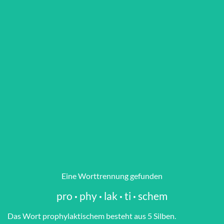
Eine Worttrennung gefunden
pro
·
phy
·
lak
·
ti
·
schem
Das Wort pro­phy­lak­ti­schem besteht aus 5 Silben.