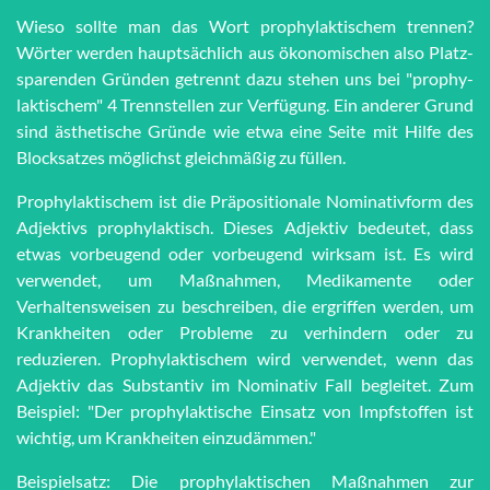
Wieso sollte man das Wort pro­phy­lak­ti­schem trennen?
Wörter werden haupt­sächlich aus öko­no­mi­schen also Platz­
spar­en­den Grün­den getrennt dazu stehen uns bei "pro­phy­
lak­ti­schem" 4 Trenn­stel­len zur Ver­fü­gung. Ein anderer Grund
sind äs­the­tische Grün­de wie et­wa eine Seite mit Hilfe des
Block­satzes möglichst gleich­mä­ßig zu füllen.
Prophylaktischem ist die Präpositionale Nominativform des
Adjektivs prophylaktisch. Dieses Adjektiv bedeutet, dass
etwas vorbeugend oder vorbeugend wirksam ist. Es wird
verwendet, um Maßnahmen, Medikamente oder
Verhaltensweisen zu beschreiben, die ergriffen werden, um
Krankheiten oder Probleme zu verhindern oder zu
reduzieren. Prophylaktischem wird verwendet, wenn das
Adjektiv das Substantiv im Nominativ Fall begleitet. Zum
Beispiel: "Der prophylaktische Einsatz von Impfstoffen ist
wichtig, um Krankheiten einzudämmen."
Beispielsatz: Die prophylaktischen Maßnahmen zur