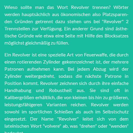
Wieso sollte man das Wort Re­vol­ver trennen? Wörter
werden haupt­sächlich aus öko­no­mi­schen also Platz­spar­en­
den Grün­den getrennt dazu stehen uns bei "Re­vol­ver" 2
Trenn­stel­len zur Ver­fü­gung. Ein anderer Grund sind äs­the­
tische Grün­de wie et­wa eine Seite mit Hilfe des Block­satzes
möglichst gleich­mä­ßig zu füllen.
Ein Revolver ist eine spezielle Art von Feuerwaffe, die durch
einen rotierenden Zylinder gekennzeichnet ist, der mehrere
Patronen aufnehmen kann. Bei jedem Abzug wird der
Zylinder weitergedreht, sodass die nächste Patrone in
Position kommt. Revolver zeichnen sich durch ihre einfache
Handhabung und Robustheit aus. Sie sind oft in
Kalibergrößen erhältlich, die von kleinen bis hin zu größeren,
leistungsfähigeren Varianten reichen. Revolver werden
sowohl im sportlichen Schießen als auch im Selbstschutz
eingesetzt. Der Name "Revolver" leitet sich von dem
lateinischen Wort "volvere" ab, was "drehen" oder "wenden"
bedeutet.