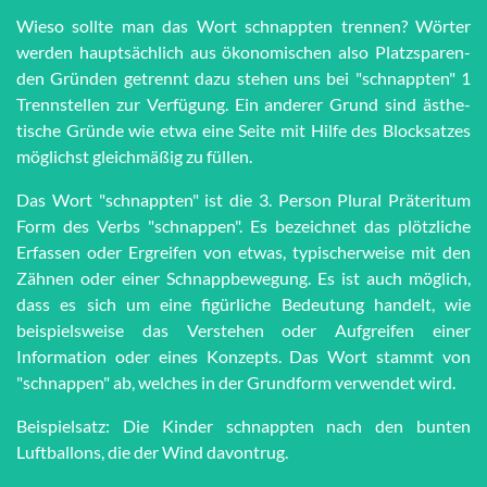
Wieso sollte man das Wort schnapp­ten trennen? Wörter
werden haupt­sächlich aus öko­no­mi­schen also Platz­spar­en­
den Grün­den getrennt dazu stehen uns bei "schnapp­ten" 1
Trenn­stel­len zur Ver­fü­gung. Ein anderer Grund sind äs­the­
tische Grün­de wie et­wa eine Seite mit Hilfe des Block­satzes
möglichst gleich­mä­ßig zu füllen.
Das Wort "schnappten" ist die 3. Person Plural Präteritum
Form des Verbs "schnappen". Es bezeichnet das plötzliche
Erfassen oder Ergreifen von etwas, typischerweise mit den
Zähnen oder einer Schnappbewegung. Es ist auch möglich,
dass es sich um eine figürliche Bedeutung handelt, wie
beispielsweise das Verstehen oder Aufgreifen einer
Information oder eines Konzepts. Das Wort stammt von
"schnappen" ab, welches in der Grundform verwendet wird.
Beispielsatz: Die Kinder schnappten nach den bunten
Luftballons, die der Wind davontrug.