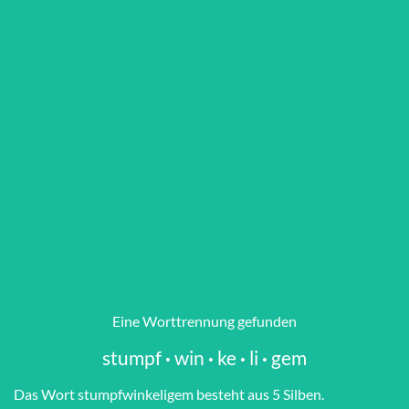
Eine Worttrennung gefunden
stumpf
·
win
·
ke
·
li
·
gem
Das Wort stumpf­win­ke­li­gem besteht aus 5 Silben.