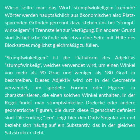
Wieso sollte man das Wort stumpf­win­ke­li­gem trennen?
Wörter werden haupt­sächlich aus öko­no­mi­schen also Platz­
spar­en­den Grün­den getrennt dazu stehen uns bei "stumpf­
win­ke­li­gem" 4 Trenn­stel­len zur Ver­fü­gung. Ein anderer Grund
sind äs­the­tische Grün­de wie et­wa eine Seite mit Hilfe des
Block­satzes möglichst gleich­mä­ßig zu füllen.
"Stumpfwinkeligem" ist die Dativform des Adjektivs
"stumpfwinkelig", welches verwendet wird, um einen Winkel
von mehr als 90 Grad und weniger als 180 Grad zu
beschreiben. Dieses Adjektiv wird oft in der Geometrie
verwendet, um spezielle Formen oder Figuren zu
charakterisieren, die einen solchen Winkel enthalten. In der
Regel findet man stumpfwinkelige Dreiecke oder andere
geometrische Figuren, die durch diese Eigenschaft definiert
sind. Die Endung "-em" zeigt hier den Dativ Singular an und
bezieht sich häufig auf ein Substantiv, das in der gleichen
Satzstruktur steht.