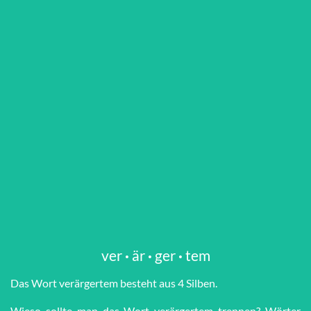
ver
·
är
·
ger
·
tem
Das Wort ver­är­ger­tem besteht aus 4 Silben.
Wieso sollte man das Wort ver­är­ger­tem trennen? Wörter