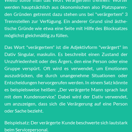
werden haupt­sächlich aus öko­no­mi­schen also Platz­spar­en­
den Grün­den getrennt dazu stehen uns bei "ver­är­ger­tem" 3
Trenn­stel­len zur Ver­fü­gung. Ein anderer Grund sind äs­the­
tische Grün­de wie et­wa eine Seite mit Hilfe des Block­satzes
möglichst gleich­mä­ßig zu füllen.
Das Wort "verärgertem" ist die Adjektivform "verärgert" im
Dativ Singular, maskulin. Es beschreibt einen Zustand der
Unzufriedenheit oder des Ärgers, den eine Person oder eine
Gruppe verspürt. Oft wird es verwendet, um Emotionen
auszudrücken, die durch unangenehme Situationen oder
Entscheidungen hervorgerufen werden. In einem Satz könnte
es beispielsweise heißen: „Der verärgerte Mann sprach laut
mit dem Kundenservice.“ Dabei wird der Dativ verwendet,
um anzuzeigen, dass sich die Verärgerung auf eine Person
oder Sache bezieht.
Beispielsatz: Der verärgerte Kunde beschwerte sich lautstark
beim Servicepersonal.