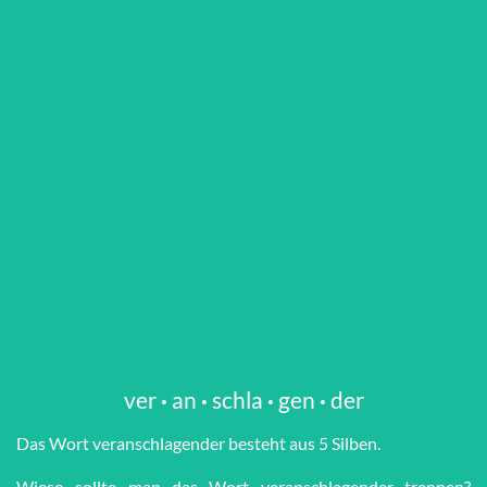
ver
·
an
·
schla
·
gen
·
der
Das Wort ver­an­schla­gen­der besteht aus 5 Silben.
Wieso sollte man das Wort ver­an­schla­gen­der trennen?