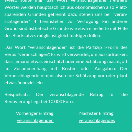
Wörter werden haupt­sächlich aus öko­no­mi­schen also Platz­
spar­en­den Grün­den getrennt dazu stehen uns bei "ver­an­
schla­gen­der" 4 Trenn­stel­len zur Ver­fü­gung. Ein anderer
Grund sind äs­the­tische Grün­de wie et­wa eine Seite mit Hilfe
des Block­satzes möglichst gleich­mä­ßig zu füllen.
Das Wort "veranschlagender" ist die Partizip I-Form des
Verbs "veranschlagen". Es wird verwendet, um auszudrücken,
dass jemand etwas einschätzt oder eine Schätzung macht, oft
im Zusammenhang mit Kosten oder Ausgaben. Der
Veranschlagende nimmt also eine Schätzung vor oder plant
etwas finanziell ein.
Beispielsatz: Der veranschlagende Betrag für die
Renovierung liegt bei 10.000 Euro.
Vorheriger Eintrag:
Nächster Eintrag:
veranschlagenden
veranschlagendes