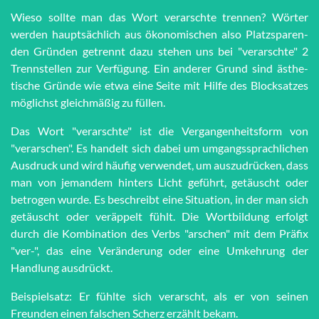
Wieso sollte man das Wort ver­arsch­te trennen? Wörter
werden haupt­sächlich aus öko­no­mi­schen also Platz­spar­en­
den Grün­den getrennt dazu stehen uns bei "ver­arsch­te" 2
Trenn­stel­len zur Ver­fü­gung. Ein anderer Grund sind äs­the­
tische Grün­de wie et­wa eine Seite mit Hilfe des Block­satzes
möglichst gleich­mä­ßig zu füllen.
Das Wort "verarschte" ist die Vergangenheitsform von
"verarschen". Es handelt sich dabei um umgangssprachlichen
Ausdruck und wird häufig verwendet, um auszudrücken, dass
man von jemandem hinters Licht geführt, getäuscht oder
betrogen wurde. Es beschreibt eine Situation, in der man sich
getäuscht oder veräppelt fühlt. Die Wortbildung erfolgt
durch die Kombination des Verbs "arschen" mit dem Präfix
"ver-", das eine Veränderung oder eine Umkehrung der
Handlung ausdrückt.
Beispielsatz: Er fühlte sich verarscht, als er von seinen
Freunden einen falschen Scherz erzählt bekam.