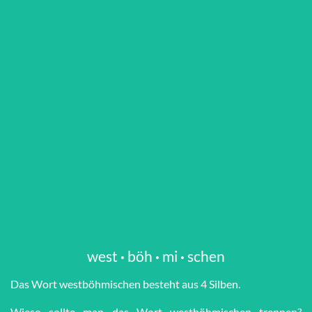
west
·
böh
·
mi
·
schen
Das Wort west­böh­mi­schen besteht aus 4 Silben.
Wieso sollte man das Wort west­böh­mi­schen trennen?