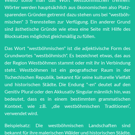
Wörter werden haupt­sächlich aus öko­no­mi­schen also Platz­
spar­en­den Grün­den getrennt dazu stehen uns bei "west­böh­
mi­schen" 3 Trenn­stel­len zur Ver­fü­gung. Ein anderer Grund
sind äs­the­tische Grün­de wie et­wa eine Seite mit Hilfe des
Block­satzes möglichst gleich­mä­ßig zu füllen.
Das Wort "westböhmischen" ist die adjektivische Form des
Grundwortes "westböhmisch". Es bezeichnet etwas, das aus
der Region Westböhmen stammt oder mit ihr in Verbindung
steht. Westböhmen ist ein geografischer Raum in der
Tschechischen Republik, bekannt für seine kulturelle Vielfalt
und historischen Städte. Die Endung "-en" deutet auf den
Genitiv Plural oder den Akkusativ Singular männlich hin, was
bedeutet, dass es in einem bestimmten grammatischen
Kontext, wie z.B. „die westböhmischen Traditionen“,
verwendet wird.
Beispielsatz: Die westböhmischen Landschaften sind
bekannt für ihre malerischen Wälder und historischen Städte.