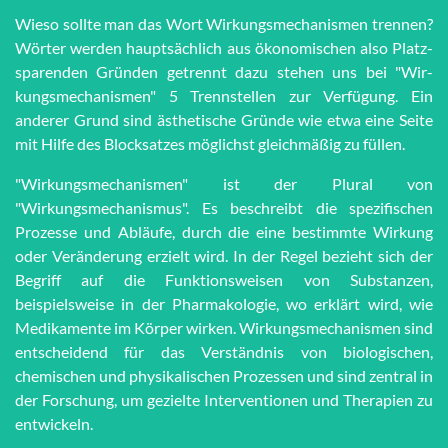
Wieso sollte man das Wort Wir­kungs­me­cha­nis­men trennen?
Wörter werden haupt­sächlich aus öko­no­mi­schen also Platz­
spar­en­den Grün­den getrennt dazu stehen uns bei "Wir­
kungs­me­cha­nis­men" 5 Trenn­stel­len zur Ver­fü­gung. Ein
anderer Grund sind äs­the­tische Grün­de wie et­wa eine Seite
mit Hilfe des Block­satzes möglichst gleich­mä­ßig zu füllen.
"Wirkungsmechanismen" ist der Plural von
"Wirkungsmechanismus". Es beschreibt die spezifischen
Prozesse und Abläufe, durch die eine bestimmte Wirkung
oder Veränderung erzielt wird. In der Regel bezieht sich der
Begriff auf die Funktionsweisen von Substanzen,
beispielsweise in der Pharmakologie, wo erklärt wird, wie
Medikamente im Körper wirken. Wirkungsmechanismen sind
entscheidend für das Verständnis von biologischen,
chemischen und physikalischen Prozessen und sind zentral in
der Forschung, um gezielte Interventionen und Therapien zu
entwickeln.