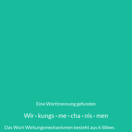
Eine Worttrennung gefunden
Wir
·
kungs
·
me
·
cha
·
nis
·
men
Das Wort Wir­kungs­me­cha­nis­men besteht aus 6 Silben.