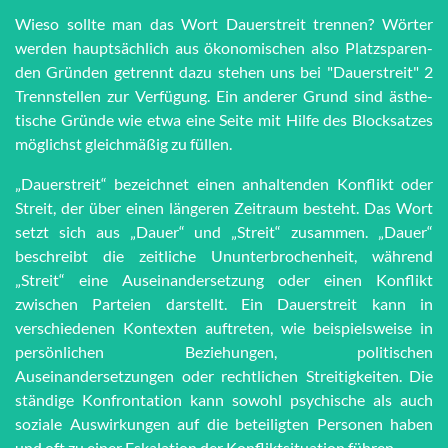
Wieso sollte man das Wort Dau­er­streit trennen? Wörter
werden haupt­sächlich aus öko­no­mi­schen also Platz­spar­en­
den Grün­den getrennt dazu stehen uns bei "Dau­er­streit" 2
Trenn­stel­len zur Ver­fü­gung. Ein anderer Grund sind äs­the­
tische Grün­de wie et­wa eine Seite mit Hilfe des Block­satzes
möglichst gleich­mä­ßig zu füllen.
„Dauerstreit“ bezeichnet einen anhaltenden Konflikt oder
Streit, der über einen längeren Zeitraum besteht. Das Wort
setzt sich aus „Dauer“ und „Streit“ zusammen. „Dauer“
beschreibt die zeitliche Ununterbrochenheit, während
„Streit“ eine Auseinandersetzung oder einen Konflikt
zwischen Parteien darstellt. Ein Dauerstreit kann in
verschiedenen Kontexten auftreten, wie beispielsweise in
persönlichen Beziehungen, politischen
Auseinandersetzungen oder rechtlichen Streitigkeiten. Die
ständige Konfrontation kann sowohl psychische als auch
soziale Auswirkungen auf die beteiligten Personen haben
und oft zu einer Eskalation der Konfliktsituation führen.