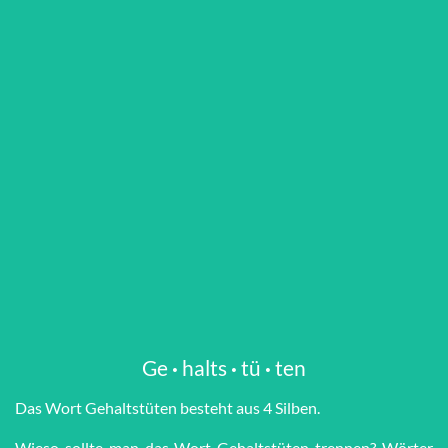
Ge
·
halts
·
tü
·
ten
Das Wort Ge­halts­tü­ten besteht aus 4 Silben.
Wieso sollte man das Wort Ge­halts­tü­ten trennen? Wörter