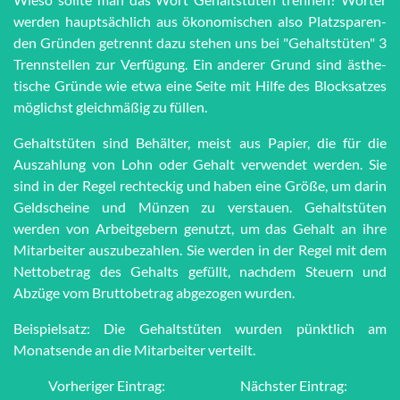
werden haupt­sächlich aus öko­no­mi­schen also Platz­spar­en­
den Grün­den getrennt dazu stehen uns bei "Ge­halts­tü­ten" 3
Trenn­stel­len zur Ver­fü­gung. Ein anderer Grund sind äs­the­
tische Grün­de wie et­wa eine Seite mit Hilfe des Block­satzes
möglichst gleich­mä­ßig zu füllen.
Gehaltstüten sind Behälter, meist aus Papier, die für die
Auszahlung von Lohn oder Gehalt verwendet werden. Sie
sind in der Regel rechteckig und haben eine Größe, um darin
Geldscheine und Münzen zu verstauen. Gehaltstüten
werden von Arbeitgebern genutzt, um das Gehalt an ihre
Mitarbeiter auszubezahlen. Sie werden in der Regel mit dem
Nettobetrag des Gehalts gefüllt, nachdem Steuern und
Abzüge vom Bruttobetrag abgezogen wurden.
Beispielsatz: Die Gehaltstüten wurden pünktlich am
Monatsende an die Mitarbeiter verteilt.
Vorheriger Eintrag:
Nächster Eintrag: